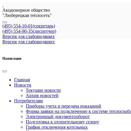
Акционерное общество
"Люберецкая теплосеть"
(495) 554-10-01(секретарь)
(495) 554-90-35(диспетчер)
Версия для слабовидящих
Версия для слабовидящих
Навигация
Главная
Новости
Текущие новости
Архив новостей
Потребителям
Приборы учета и передача показаний
Форма заявки на подключение к системе теплоснаб
Электронный документооборот
Подготовка к отопительному сезону
График отключения котельных